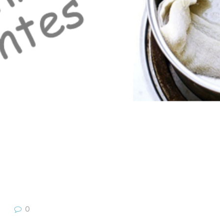
Next item
Origem e signif
0