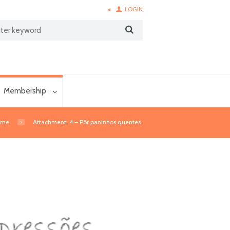
LOGIN
Membership
ome
Attachment: 4 – Pôr paninhos quentes