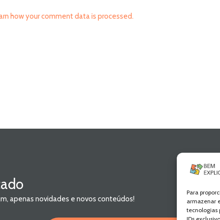
arn how your comment data is processed.
cado
Para proporc
pam, apenas novidades e novos conteúdos!
armazenar e
tecnologias
IDs exclusiv