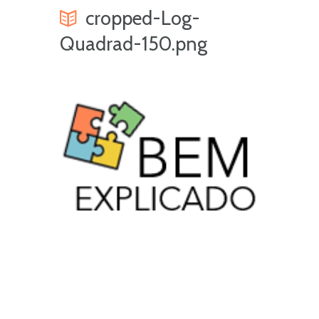
cropped-Log-
Quadrad-150.png
Ne
Pro