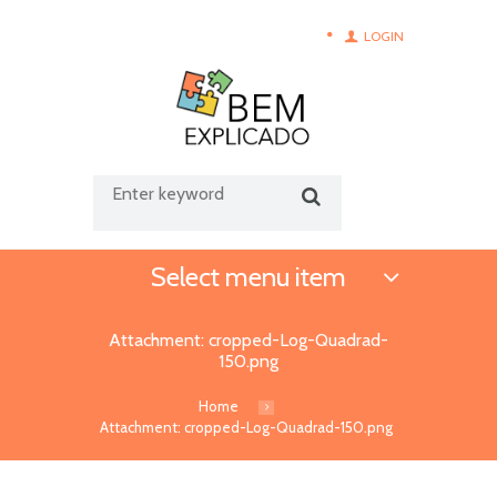
LOGIN
Select menu item
Attachment: cropped-Log-Quadrad-
150.png
Home
Attachment: cropped-Log-Quadrad-150.png