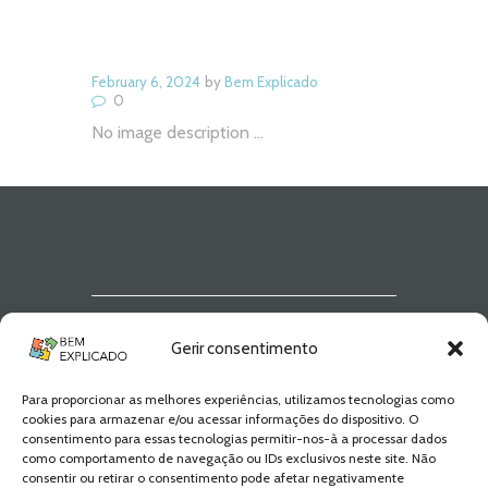
February 6, 2024
by
Bem Explicado
0
No image description ...
Newsletter Bem
Gerir consentimento
Explicado
Para proporcionar as melhores experiências, utilizamos tecnologias como
Fica a par de todas as novidades! Zero
cookies para armazenar e/ou acessar informações do dispositivo. O
Spam, apenas novidades e novos
consentimento para essas tecnologias permitir-nos-à a processar dados
conteúdos!
como comportamento de navegação ou IDs exclusivos neste site. Não
consentir ou retirar o consentimento pode afetar negativamente