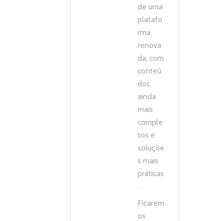
de uma
platafo
rma
renova
da, com
conteú
dos
ainda
mais
comple
tos e
soluçõe
s mais
práticas
.
Ficarem
os