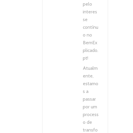
pelo
interes
se
contínu
o no
BemEx
plicado.
pt!
Atualm
ente,
estamo
s a
passar
por um
process
o de
transfo