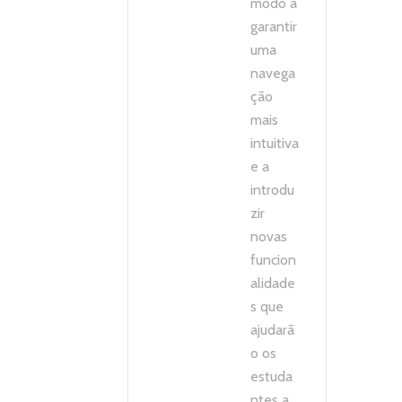
modo a
garantir
uma
navega
ção
mais
intuitiva
e a
introdu
zir
novas
funcion
alidade
s que
ajudarã
o os
estuda
ntes a