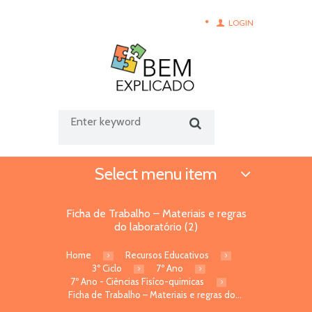
LOGIN
Select menu item
Ficha de Trabalho – Materiais e regras
do laboratório (2)
Home
Recursos Educativos
3º Ciclo
7º Ano
7º Ano - Ciências Fisíco-quimicas
Ficha de Trabalho – Materiais e regras do...