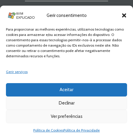
Newsletter Bem
Gerir consentimento
Explicado
Para proporcionar as melhores experiências, utilizamos tecnologias como
Fica a par de todas as novidades! Zero
cookies para armazenar e/ou acessar informações do dispositivo. O
Spam, apenas novidades e novos
consentimento para essas tecnologias permitir-nos-à a processar dados
conteúdos!
como comportamento de navegação ou IDs exclusivos neste site. Não
consentir ou retirar o consentimento pode afetar negativamente
determinados recursos e funções.
SUBSCREVER
Gerir serviços
Aceitar
Declinar
Ver preferências
Bem Explicado © 2026 All Rights Reserved
Política de Privacidade
Política de Cookies
Política de Privacidade