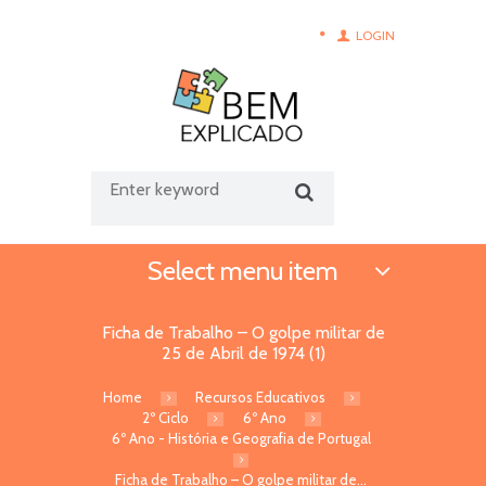
LOGIN
Select menu item
Ficha de Trabalho – O golpe militar de
25 de Abril de 1974 (1)
Home
Recursos Educativos
2º Ciclo
6º Ano
6º Ano - História e Geografia de Portugal
Ficha de Trabalho – O golpe militar de...