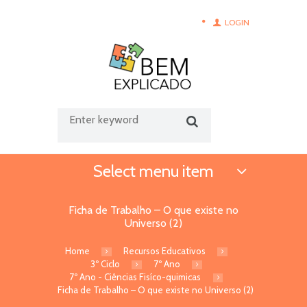
LOGIN
Select menu item
Ficha de Trabalho – O que existe no
Universo (2)
Home
Recursos Educativos
3º Ciclo
7º Ano
7º Ano - Ciências Fisíco-quimicas
Ficha de Trabalho – O que existe no Universo (2)