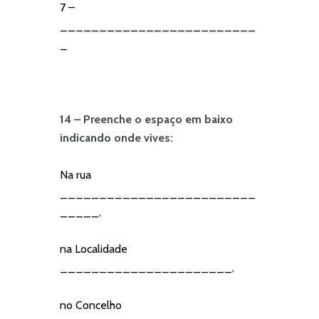
7 –
_________________________
_
14 – Preenche o espaço em baixo
indicando onde vives:
Na rua
_________________________
_____,
na Localidade
______________________,
no Concelho