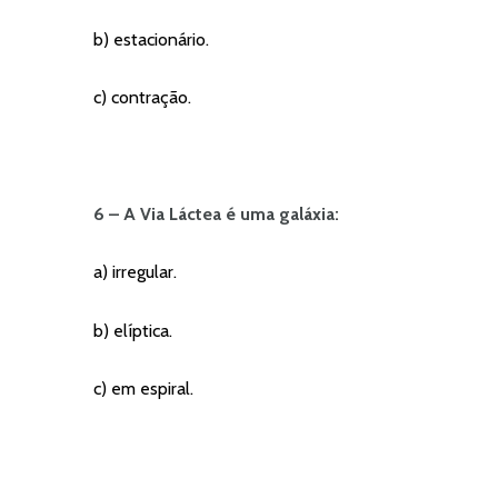
b) estacionário.
c) contração.
6 – A Via Láctea é uma galáxia:
a) irregular.
b) elíptica.
c) em espiral.