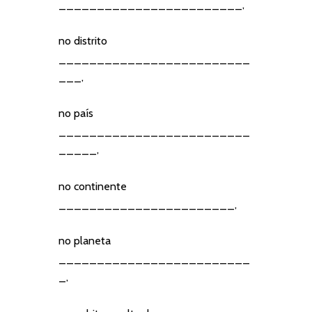
________________________,
no distrito
_________________________
___,
no país
_________________________
_____,
no continente
_______________________,
no planeta
_________________________
_,