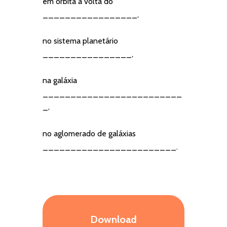
em orbita a volta do
_________________,
no sistema planetário
________________,
na galáxia
_________________________
_,
no aglomerado de galáxias
________________________.
Download