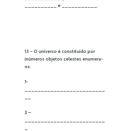
__________ e ___________.
13 – O universo é constituído por
inúmeros objetos celestes enumera-
os.
1-
_________________________
__
2 –
_________________________
_