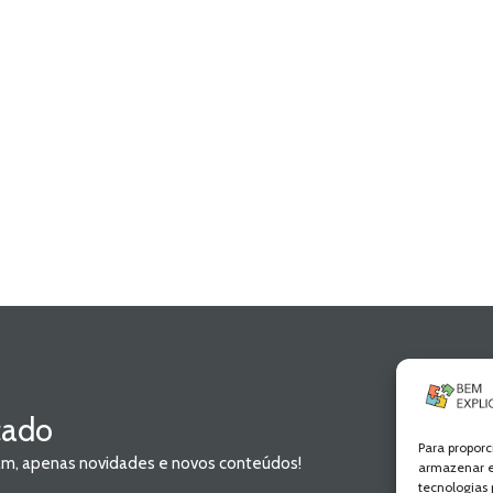
cado
Para proporc
pam, apenas novidades e novos conteúdos!
armazenar e
tecnologias