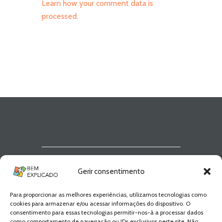
Learn how your comment data is
processed.
Newsletter Bem
Gerir consentimento
Explicado
Para proporcionar as melhores experiências, utilizamos tecnologias como
Fica a par de todas as novidades! Zero
cookies para armazenar e/ou acessar informações do dispositivo. O
Spam, apenas novidades e novos
consentimento para essas tecnologias permitir-nos-à a processar dados
conteúdos!
como comportamento de navegação ou IDs exclusivos neste site. Não