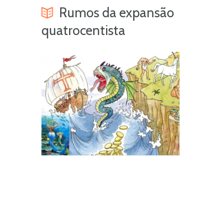
Rumos da expansão
quatrocentista
Next 
A afirm