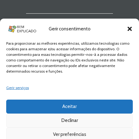
Newsletter Bem
Gerir consentimento
Explicado
Para proporcionar as melhores experiências, utilizamos tecnologias como
Fica a par de todas as novidades! Zero
cookies para armazenar e/ou acessar informações do dispositivo. O
Spam, apenas novidades e novos
consentimento para essas tecnologias permitir-nos-à a processar dados
conteúdos!
como comportamento de navegação ou IDs exclusivos neste site. Não
consentir ou retirar o consentimento pode afetar negativamente
determinados recursos e funções.
SUBSCREVER
Gerir serviços
Aceitar
Declinar
Ver preferências
Bem Explicado © 2026 All Rights Reserved