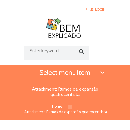
LOGIN
Select menu item
Attachment: Rumos da expansão
quatrocentista
Home
Attachment: Rumos da expansão quatrocentista