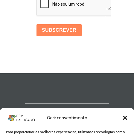
SUBSCREVER
Newsletter Bem
Gerir consentimento
Explicado
Para proporcionar as melhores experiências, utilizamos tecnologias como
Fica a par de todas as novidades! Zero