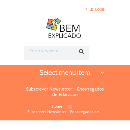
LOGIN
Select menu item
Subscrever Newsletter – Encarregados
de Educação
Home
Subscrever Newsletter – Encarregados de...