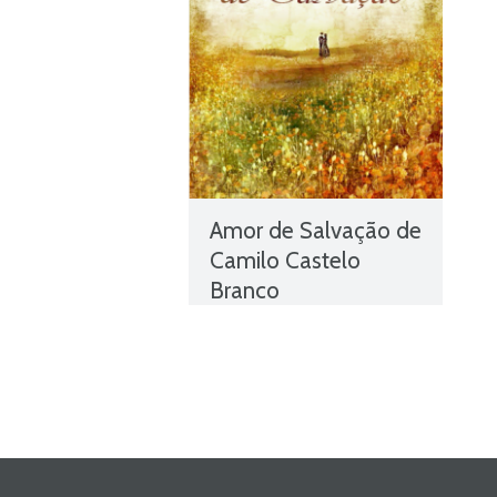
Amor de Salvação de
Camilo Castelo
Branco
Amor de Salvação
,
Autores
Brasileiros
,
Autores
Portugueses
,
Camilo Castelo
Branco
,
Livros
,
Livros grátis
,
Livros para download
,
Livros
pdf
,
livros PNL
,
Livros
Portugueses
,
Obras
,
Obras
Brasileiras
,
Obras de domínio
público
,
Obras Portuguesas
,