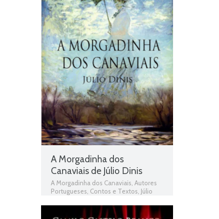
domínio público
,
Obras Portuguesas
,
Plano Nacional da Leitura
,
PNL
,
Ramalho Ortigão
A Morgadinha dos
Canaviais de Júlio Dinis
A Morgadinha dos Canaviais
,
Autores
Portugueses
,
Contos e Textos
,
Júlio
Dinis
,
Livros
,
Livros grátis
,
Livros para
download
,
Livros pdf
,
livros PNL Livros
Portugueses
,
Livros Portugueses
,