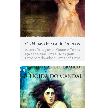
Os Maias de Eça de Queirós
Autores Portugueses
,
Contos e Textos
,
Eça de Queirós
,
Livros
,
Livros grátis
,
Livros para download
,
Livros pdf
,
Livros
Portugueses
,
Obras
,
Obras de domínio
público
,
Obras Portuguesas
,
Os Maias
,
Os Maias de Eça de Queirós
,
Plano
Nacional da Leitura
,
PNL
,
Romance