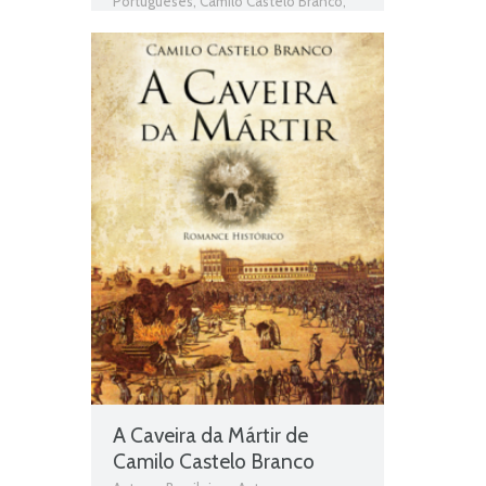
Portugueses
,
Camilo Castelo Branco
,
Livros
,
Livros grátis
,
Livros para
download
,
Livros pdf
,
livros PNL
,
Livros
Portugueses
,
Obras
,
Obras Brasileiras
,
Obras de domínio público
,
Obras
Portuguesas
,
Plano Nacional da
Leitura
,
Teatro
,
Último Acto
A Caveira da Mártir de
Camilo Castelo Branco