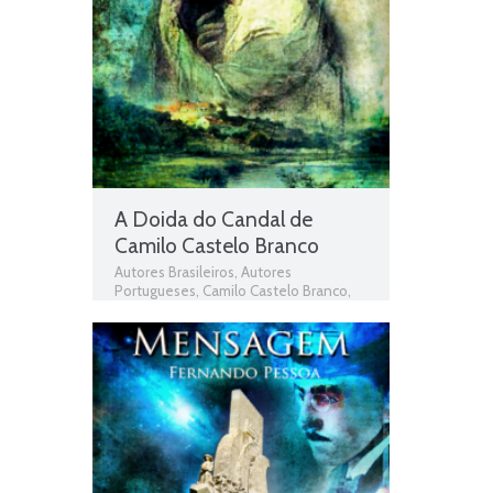
A Doida do Candal de
Camilo Castelo Branco
Autores Brasileiros
,
Autores
Portugueses
,
Camilo Castelo Branco
,
Doida do Candal
,
Livros
,
Livros grátis
,
Livros para download
,
Livros pdf
,
livros
PNL
,
Livros Portugueses
,
Obras
,
Obras
Brasileiras
,
Obras de domínio público
,
Obras Portuguesas
,
Plano Nacional da
Leitura