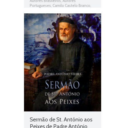
Autores Brasileiros
,
Autores
Portugueses
,
Camilo Castelo Branco
,
Caveira da Mártir
,
Livros
,
Livros grátis
,
Livros para download
,
Livros pdf
,
livros
PNL
,
Livros Portugueses
,
Obras
,
Obras
Brasileiras
,
Obras de domínio público
,
Obras Portuguesas
,
Plano Nacional da
Leitura
Sermão de St. António aos
Peixes de Padre António