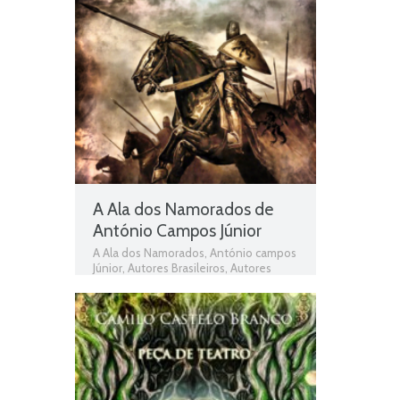
A Ala dos Namorados de
António Campos Júnior
A Ala dos Namorados
,
António campos
Júnior
,
Autores Brasileiros
,
Autores
Portugueses
,
Livros
,
Livros grátis
,
Livros
para download
,
Livros pdf
,
livros PNL
,
Livros Portugueses
,
Obras
,
Obras
Brasileiras
,
Obras de domínio público
,
Obras Portuguesas
,
Plano Nacional da
Leitura