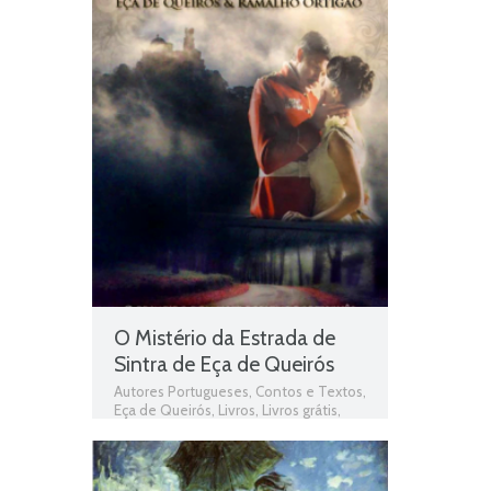
Leitura
,
Teatro
O Mistério da Estrada de
Sintra de Eça de Queirós
Autores Portugueses
,
Contos e Textos
,
Eça de Queirós
,
Livros
,
Livros grátis
,
Livros para download
,
Livros pdf
,
Livros
Portugueses
,
O Mistério da Estrada de
Sintra
,
O Mistério da Estrada de Sintra
de Eça de Queirós
,
Obras
,
Obras de