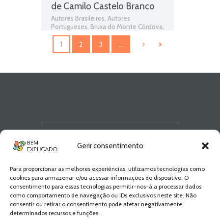
de Camilo Castelo Branco
Autores Brasileiros
,
Autores
Portugueses
,
Bruxa do Monte Córdova
,
Camilo Castelo Branco
,
Livros
,
Livros
grátis
,
Livros para download
,
Livros pdf
,
1
2
3
…
livros PNL
,
Livros Portugueses
,
Obras
,
Obras Brasileiras
,
Obras de domínio
público
,
Obras Portuguesas
,
Plano
Nacional da Leitura
Newsletter Bem
Gerir consentimento
Explicado
Para proporcionar as melhores experiências, utilizamos tecnologias como
Fica a par de todas as novidades! Zero
cookies para armazenar e/ou acessar informações do dispositivo. O
Spam, apenas novidades e novos
consentimento para essas tecnologias permitir-nos-à a processar dados
conteúdos!
como comportamento de navegação ou IDs exclusivos neste site. Não
consentir ou retirar o consentimento pode afetar negativamente
determinados recursos e funções.