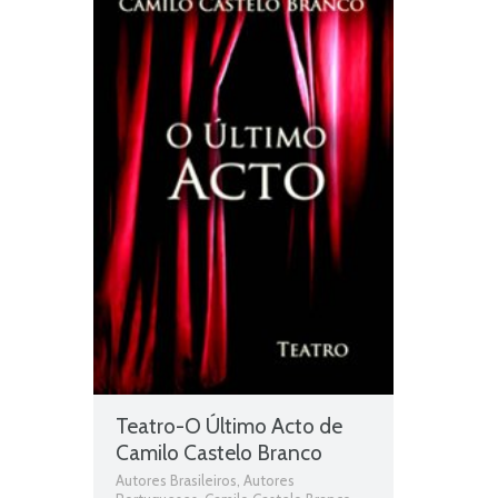
Obras
,
Obras de domínio público
,
Obras Portuguesas
,
Plano Nacional da
Leitura
,
PNL
Teatro-O Último Acto de
Camilo Castelo Branco
Autores Brasileiros
,
Autores