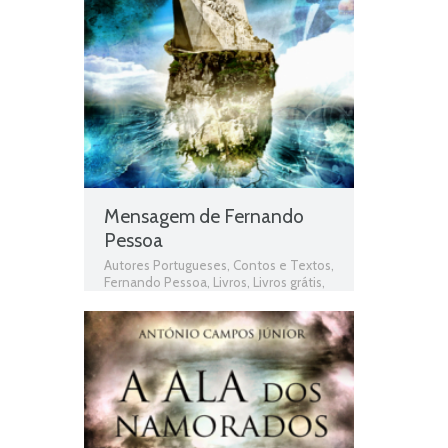
Mensagem de Fernando
Pessoa
Autores Portugueses
,
Contos e Textos
,
Fernando Pessoa
,
Livros
,
Livros grátis
,
Livros para download
,
Livros pdf
,
Livros
Portugueses
,
Mensagem
,
Mensagem
de Fernando Pessoa
,
Obras
,
Obras de
domínio público
,
Obras Portuguesas
,
Pessoa
,
Plano Nacional da Leitura
,
PNL
,
Poemas
,
Poesia
,
Poesia épica