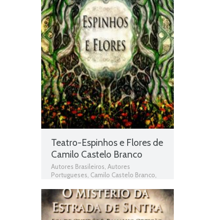
Teatro-Espinhos e Flores de
Camilo Castelo Branco
Autores Brasileiros
,
Autores
Portugueses
,
Camilo Castelo Branco
,
Espinhos e Flores
,
Livros
,
Livros grátis
,
Livros para download
,
Livros pdf
,
livros
PNL
,
Livros Portugueses
,
Obras
,
Obras
Brasileiras
,
Obras de domínio público
,
Obras Portuguesas
,
Plano Nacional da