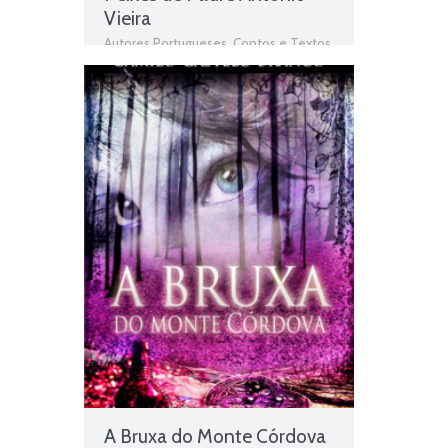
Vieira
Autores Portugueses
,
Contos e Textos
,
Livros
,
Livros grátis
,
Livros para
download
,
Livros pdf
,
Livros
Portugueses
,
Obras
,
Obras de domínio
público
,
Obras Portuguesas
,
Padre
António Vieira
,
Plano Nacional da
Leitura
,
PNL
,
Sermão de St. António
aos Peixes
,
Sermão de St. António aos
Peixes de Padre António Vieira
,
Texto
argumentativo
A Bruxa do Monte Córdova