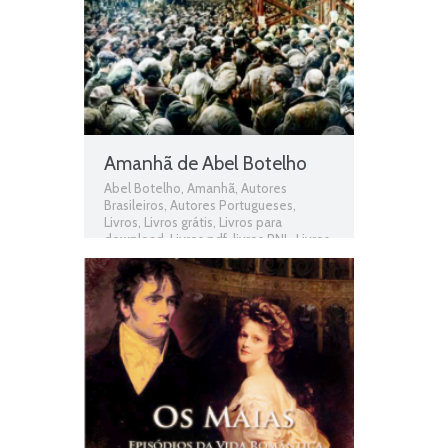
Amanhã de Abel Botelho
Abel Botelho
,
Amanhã
,
Autores
Brasileiros
,
Autores Portugueses
,
Livros
,
Livros grátis
,
Livros para
download
,
Livros pdf
,
livros PNL
,
Livros
Portugueses
,
Obras
,
Obras Brasileiras
,
Obras de domínio público
,
Obras
Portuguesas
,
Plano Nacional da Leitura