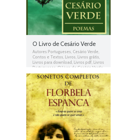
O Livro de Cesário Verde
Autores Portugueses
,
Cesário Verde
,
Contos e Textos
,
Livros
,
Livros grátis
,
Livros para download
,
Livros pdf
,
Livros
Portugueses
,
O Livro de Cesário Verde
,
Obras
,
Obras de domínio público
,
Obras Portuguesas
,
Plano Nacional da
Leitura
,
PNL
,
Poemas
,
Poemas de
Cesário Verde
,
Poesia