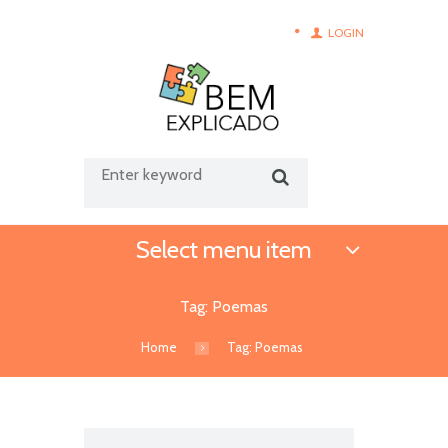
LOGIN
Select menu item
Tag: Poemas
Home
Tag: Poemas