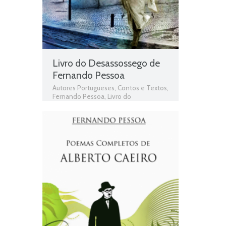
Texto Narrativo
,
Texto poético
Livro do Desassossego de
Fernando Pessoa
Autores Portugueses
,
Contos e Textos
,
Fernando Pessoa
,
Livro do
Desassossego
,
Livros
,
Livros grátis
,
Livros para download
,
Livros pdf
,
Livros
Portugueses
,
Obras
,
Obras de domínio
público
,
Obras Portuguesas
,
Plano
Nacional da Leitura
,
PNL
,
Poemas
,
Poesia
,
Poesia de Fernando Pessoa