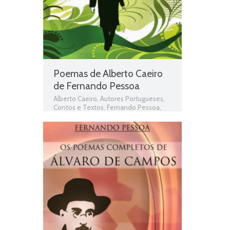
Poemas de Alberto Caeiro
de Fernando Pessoa
Alberto Caeiro
,
Autores Portugueses
,
Contos e Textos
,
Fernando Pessoa
,
Livros
,
Livros grátis
,
Livros para
download
,
Livros pdf
,
Livros
Portugueses
,
Obras
,
Obras de domínio
público
,
Obras Portuguesas
,
Plano
Nacional da Leitura
,
PNL
,
Poemas
,
Poemas de Alberto Caeiro
,
Poesia
,
Poesia de Fernando Pessoa