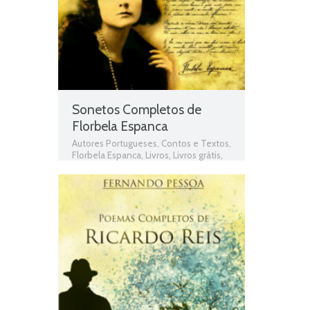
Sonetos Completos de
Florbela Espanca
Autores Portugueses
,
Contos e Textos
,
Florbela Espanca
,
Livros
,
Livros grátis
,
Livros para download
,
Livros pdf
,
Livros
Portugueses
,
Obras
,
Obras de domínio
público
,
Obras Portuguesas
,
Plano
Nacional da Leitura
,
PNL
,
Poemas
,
poemas de Florbela Espanca
,
Poesia
,
Poesia de Florbela Espanca
,
Sonetos
completos
,
Sonetos Completos de
Florbela Espanca