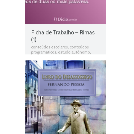
Ficha de Trabalho – Rimas
(1)
conteúdos escolares
,
conteúdos
programáticos
,
estudo autónomo
,
exercícios online
,
Ficha de avaliação
,
ficha de língua portuguesa
,
Ficha de
português
,
Ficha de Trabalho
,
Ficha de
Trabalho 2º Ano Português
,
Ficha
Informativa 2º Ano Português
,
Fichas
de Língua portuguesa
,
Fichas de
Português
,
fichas online
,
fichas para
estudar
,
fichas para imprimir
,
matéria
de português 2º ano
,
Poemas
,
Português
,
Português programa
,
programa de português 2º ano
,
resumos das matérias
,
Rimas
,
Teste de
Avaliação
,
teste de língua portuguesa
,
teste de português
,
testes de Língua
portuguesa
,
Testes de Português
,
Texto em verso
,
Texto informativo
,