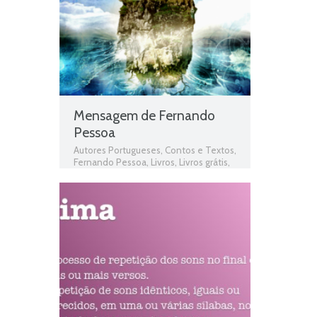
Mensagem de Fernando
Pessoa
Autores Portugueses
,
Contos e Textos
,
Fernando Pessoa
,
Livros
,
Livros grátis
,
Livros para download
,
Livros pdf
,
Livros
Portugueses
,
Mensagem
,
Mensagem
de Fernando Pessoa
,
Obras
,
Obras de
domínio público
,
Obras Portuguesas
,
Pessoa
,
Plano Nacional da Leitura
,
PNL
,
Poemas
,
Poesia
,
Poesia épica