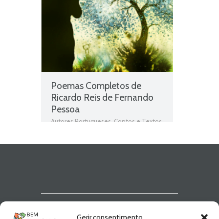
Poemas Completos de
Ricardo Reis de Fernando
Pessoa
Autores Portugueses
,
Contos e Textos
,
Fernando Pessoa
,
Livros
,
Livros grátis
,
Livros para download
,
Livros pdf
,
Livros
Portugueses
,
Obras
,
Obras de domínio
público
,
Obras Portuguesas
,
Pessoa
,
Plano Nacional da Leitura
,
PNL
,
Poemas
,
Poemas Completos de
Ricardo Reis
,
Poesia
,
Poesia de
Fernando Pessoa
,
Ricardo Reis
Newsletter Bem
Gerir consentimento