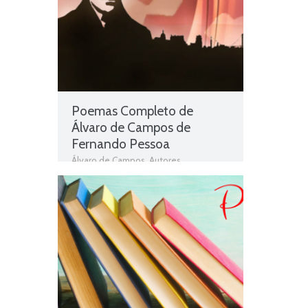
Poemas Completo de
Álvaro de Campos de
Fernando Pessoa
Álvaro de Campos
,
Autores
Portugueses
,
Contos e Textos
,
Fernando Pessoa
,
Livros
,
Livros grátis
,
Livros para download
,
Livros pdf
,
Livros
Portugueses
,
Obras
,
Obras de domínio
público
,
Obras Portuguesas
,
Pessoa
,
Plano Nacional da Leitura
,
PNL
,
Poemas
,
Poemas Completo de Álvaro
de Campos
,
Poemas Completo de
Álvaro de Campos de Fernando
Pessoa
,
Poesia de Fernando Pessoa