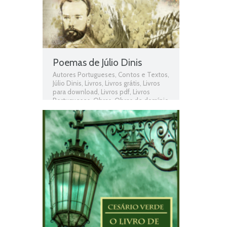
Poemas de Júlio Dinis
Autores Portugueses
,
Contos e Textos
,
Júlio Dinis
,
Livros
,
Livros grátis
,
Livros
para download
,
Livros pdf
,
Livros
Portugueses
,
Obras
,
Obras de domínio
público
,
Obras Portuguesas
,
Plano
Nacional da Leitura
,
PNL
,
Poemas
,
Poemas completos de Júlio Dinis
,
Poesia