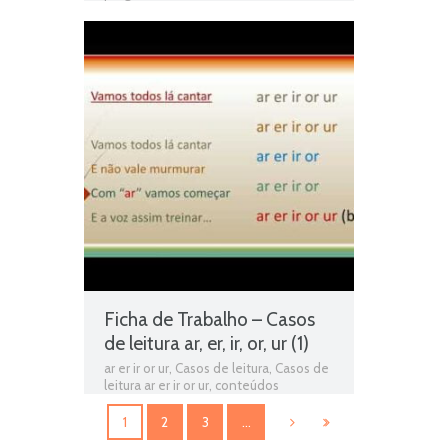
exercícios online
,
Ficha de avaliação
,
ficha de língua portuguesa
,
Ficha de
português
,
Ficha de Trabalho
,
Ficha de
Trabalho 2º Ano Português
,
Ficha
Informativa 2º Ano Português
,
Fichas
de Língua portuguesa
,
Fichas de
Português
,
fichas online
,
fichas para
estudar
,
fichas para imprimir
,
Interpretação de texto
,
matéria de
português 2º ano
,
Português
,
Português
programa
,
programa de português 2º
ano
,
resumos das matérias
,
Teste de
Avaliação
,
teste de língua portuguesa
,
teste de português
,
testes de Língua
portuguesa
,
Testes de Português
,
Texto em verso
,
Texto informativo
,
Texto Narrativo
,
Texto poético
,
Texto
Poético - Interpretação de texto
Ficha de Trabalho – Casos
de leitura ar, er, ir, or, ur (1)
ar er ir or ur
,
Casos de leitura
,
Casos de
leitura ar er ir or ur
,
conteúdos
escolares
,
conteúdos programáticos
,
estudo autónomo
,
exercícios online
,
1
2
3
…
Ficha de avaliação
,
ficha de língua