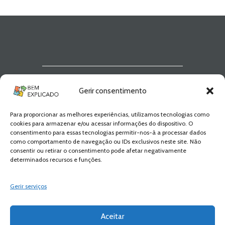
portuguesa
,
Ficha de português
,
Ficha
de Trabalho
,
Ficha de Trabalho 2º Ano
Português
,
Ficha Informativa 2º Ano
Português
,
Fichas de Língua
portuguesa
,
Fichas de Português
,
fichas
online
,
fichas para estudar
,
fichas para
imprimir
,
matéria de português 2º ano
,
Português
,
Português programa
,
programa de português 2º ano
,
Newsletter Bem
resumos das matérias
,
Teste de
Avaliação
,
teste de língua portuguesa
,
Gerir consentimento
Explicado
teste de português
,
testes de Língua
portuguesa
,
Testes de Português
,
Texto em verso
,
Texto informativo
,
Para proporcionar as melhores experiências, utilizamos tecnologias como
Fica a par de todas as novidades! Zero
Texto Narrativo
,
Texto poético
cookies para armazenar e/ou acessar informações do dispositivo. O
Spam, apenas novidades e novos
consentimento para essas tecnologias permitir-nos-à a processar dados
conteúdos!
como comportamento de navegação ou IDs exclusivos neste site. Não
consentir ou retirar o consentimento pode afetar negativamente
determinados recursos e funções.
SUBSCREVER
Gerir serviços
Aceitar