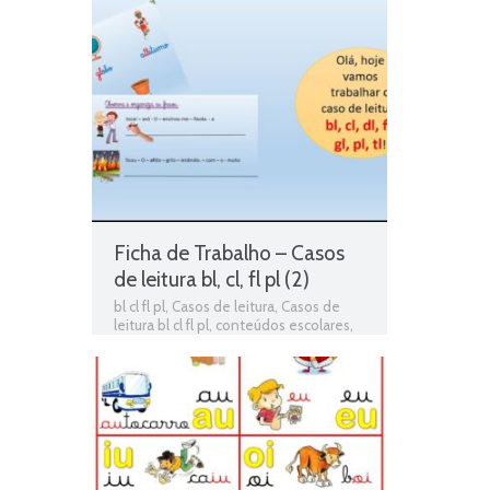
de Língua portuguesa
,
Fichas de
Português
,
fichas online
,
fichas para
estudar
,
fichas para imprimir
,
Flexão em
género
,
Masculino e Feminino
,
matéria
de português 2º ano
,
Português
,
Português programa
,
programa de
português 2º ano
,
resumos das
matérias
,
Teste de Avaliação
,
teste de
língua portuguesa
,
teste de português
,
testes de Língua portuguesa
,
Testes
de Português
,
Texto em verso
,
Texto
informativo
,
Texto Narrativo
,
Texto
poético
Ficha de Trabalho – Casos
de leitura bl, cl, fl pl (2)
bl cl fl pl
,
Casos de leitura
,
Casos de
leitura bl cl fl pl
,
conteúdos escolares
,
conteúdos programáticos
,
estudo
autónomo
,
exercícios online
,
Ficha de
avaliação
,
ficha de língua portuguesa
,
Ficha de português
,
Ficha de Trabalho
,
Ficha de Trabalho 2º Ano Português
,
Ficha Informativa 2º Ano Português
,
Fichas de Língua portuguesa
,
Fichas de
Português
,
fichas online
,
fichas para