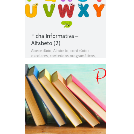
língua portuguesa
,
teste de português
,
testes de Língua portuguesa
,
Testes
de Português
,
Texto em verso
,
Texto
informativo
,
Texto Narrativo
,
Texto
poético
Ficha Informativa –
Alfabeto (2)
Abecedário
,
Alfabeto
,
conteúdos
escolares
,
conteúdos programáticos
,
estudo autónomo
,
exercícios online
,
Ficha de avaliação
,
ficha de língua
portuguesa
,
Ficha de português
,
Ficha
de Trabalho
,
Ficha de Trabalho 2º Ano
Português
,
Ficha Informativa 2º Ano
Português
,
Fichas de Língua
portuguesa
,
Fichas de Português
,
fichas
online
,
fichas para estudar
,
fichas para
imprimir
,
matéria de português 2º ano
,
Português
,
Português programa
,
programa de português 2º ano
,
resumos das matérias
,
Teste de
Avaliação
,
teste de língua portuguesa
,
teste de português
,
testes de Língua
portuguesa
,
Testes de Português
,