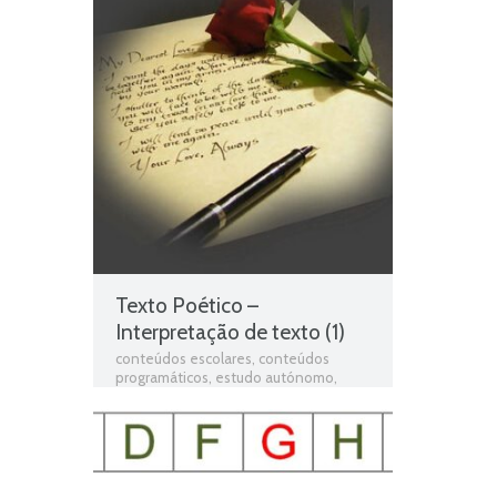
de Trabalho
,
Ficha de Trabalho 2º Ano
Português
,
Ficha Informativa 2º Ano
Português
,
Fichas de Língua
portuguesa
,
Fichas de Português
,
fichas
online
,
fichas para estudar
,
fichas para
imprimir
,
matéria de português 2º ano
,
Português
,
Português programa
,
programa de português 2º ano
,
resumos das matérias
,
Teste de
Avaliação
,
teste de língua portuguesa
,
teste de português
,
testes de Língua
portuguesa
,
Testes de Português
,
Texto em verso
,
Texto informativo
,
Texto Narrativo
,
Texto poético
Texto Poético –
Interpretação de texto (1)
conteúdos escolares
,
conteúdos
programáticos
,
estudo autónomo
,
exercícios online
,
Ficha de avaliação
,
ficha de língua portuguesa
,
Ficha de
português
,
Ficha de Trabalho
,
Ficha de
Trabalho 2º Ano Português
,
Ficha
Informativa 2º Ano Português
,
Fichas
de Língua portuguesa
,
Fichas de