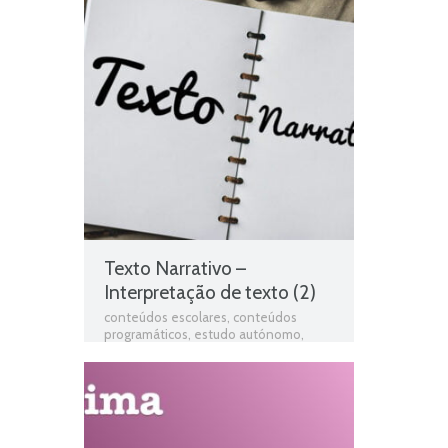
Texto Narrativo –
Interpretação de texto (2)
conteúdos escolares
,
conteúdos
programáticos
,
estudo autónomo
,
exercícios online
,
Ficha de avaliação
,
ficha de língua portuguesa
,
Ficha de
português
,
Ficha de Trabalho
,
Ficha de
Trabalho 2º Ano Português
,
Ficha
Informativa 2º Ano Português
,
Fichas
de Língua portuguesa
,
Fichas de