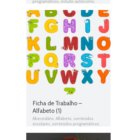
programáticos
,
estudo autónomo
,
exercícios online
,
Ficha de avaliação
,
ficha de língua portuguesa
,
Ficha de
português
,
Ficha de Trabalho
,
Ficha de
Trabalho 2º Ano Português
,
Ficha
Informativa 2º Ano Português
,
Fichas
de Língua portuguesa
,
Fichas de
Português
,
fichas online
,
fichas para
estudar
,
fichas para imprimir
,
matéria
de português 2º ano
,
Português
,
Português programa
,
programa de
português 2º ano
,
resumos das
matérias
,
Teste de Avaliação
,
teste de
língua portuguesa
,
teste de português
,
testes de Língua portuguesa
,
Testes
de Português
,
Texto em verso
,
Texto
informativo
,
Texto Narrativo
,
Texto
poético
,
Vogais e consoantes
Ficha de Trabalho –
Alfabeto (1)
Abecedário
,
Alfabeto
,
conteúdos
escolares
,
conteúdos programáticos
,
estudo autónomo
,
exercícios online
,
Ficha de avaliação
,
ficha de língua
portuguesa
,
Ficha de português
,
Ficha