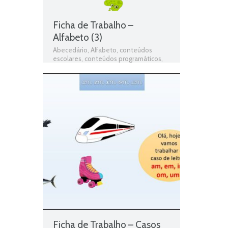
Texto em verso
,
Texto informativo
,
Texto Narrativo
,
Texto poético
Ficha de Trabalho –
Alfabeto (3)
Abecedário
,
Alfabeto
,
conteúdos
escolares
,
conteúdos programáticos
,
estudo autónomo
,
exercícios online
,
Ficha de avaliação
,
ficha de língua
portuguesa
,
Ficha de português
,
Ficha
de Trabalho
,
Ficha de Trabalho 2º Ano
Português
,
Ficha Informativa 2º Ano
Português
,
Fichas de Língua
portuguesa
,
Fichas de Português
,
fichas
online
,
fichas para estudar
,
fichas para
imprimir
,
matéria de português 2º ano
,
Português
,
Português programa
,
programa de português 2º ano
,
resumos das matérias
,
Teste de
Avaliação
,
teste de língua portuguesa
,
teste de português
,
testes de Língua
portuguesa
,
Testes de Português
,
Texto em verso
,
Texto informativo
,
Texto Narrativo
,
Texto poético
Ficha de Trabalho – Casos