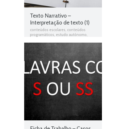
informativo
,
Texto Narrativo
,
Texto
poético
Texto Narrativo –
Interpretação de texto (1)
conteúdos escolares
,
conteúdos
programáticos
,
estudo autónomo
,
exercícios online
,
Ficha de avaliação
,
ficha de língua portuguesa
,
Ficha de
português
,
Ficha de Trabalho
,
Ficha de
Trabalho 2º Ano Português
,
Ficha
Informativa 2º Ano Português
,
Fichas
de Língua portuguesa
,
Fichas de
Português
,
fichas online
,
fichas para
estudar
,
fichas para imprimir
,
Interpretação de texto
,
matéria de
português 2º ano
,
Português
,
Português
programa
,
programa de português 2º
ano
,
resumos das matérias
,
Teste de
Avaliação
,
teste de língua portuguesa
,
teste de português
,
testes de Língua
portuguesa
,
Testes de Português
,
Texto em verso
,
Texto informativo
,
Texto Narrativo
,
Texto poético
Ficha de Trabalho – Casos