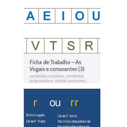
Português
,
fichas online
,
fichas para
estudar
,
fichas para imprimir
,
Interpretação de texto
,
matéria de
português 2º ano
,
Português
,
Português
programa
,
programa de português 2º
ano
,
resumos das matérias
,
Teste de
Avaliação
,
teste de língua portuguesa
,
teste de português
,
testes de Língua
portuguesa
,
Testes de Português
,
Texto em verso
,
Texto informativo
,
Texto Narrativo
,
Texto poético
,
Texto
Poético - Interpretação de texto
Ficha de Trabalho – As
Vogais e consoantes (3)
conteúdos escolares
,
conteúdos
programáticos
,
estudo autónomo
,
exercícios online
,
Ficha de avaliação
,
ficha de língua portuguesa
,
Ficha de
português
,
Ficha de Trabalho
,
Ficha de
Trabalho 2º Ano Português
,
Ficha
Informativa 2º Ano Português
,
Fichas
de Língua portuguesa
,
Fichas de
Português
,
fichas online
,
fichas para
estudar
,
fichas para imprimir
,
matéria
de português 2º ano
,
Português
,