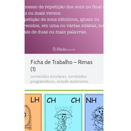
Português
,
fichas online
,
fichas para
estudar
,
fichas para imprimir
,
Interpretação de texto
,
matéria de
português 2º ano
,
Português
,
Português
programa
,
programa de português 2º
ano
,
resumos das matérias
,
Teste de
Avaliação
,
teste de língua portuguesa
,
teste de português
,
testes de Língua
portuguesa
,
Testes de Português
,
Texto em verso
,
Texto informativo
,
Texto Narrativo
,
Texto poético
Ficha de Trabalho – Rimas
(1)
conteúdos escolares
,
conteúdos
programáticos
,
estudo autónomo
,
exercícios online
,
Ficha de avaliação
,
ficha de língua portuguesa
,
Ficha de
português
,
Ficha de Trabalho
,
Ficha de
Trabalho 2º Ano Português
,
Ficha
Informativa 2º Ano Português
,
Fichas
de Língua portuguesa
,
Fichas de
Português
,
fichas online
,
fichas para
estudar
,
fichas para imprimir
,
matéria
de português 2º ano
,
Poemas
,