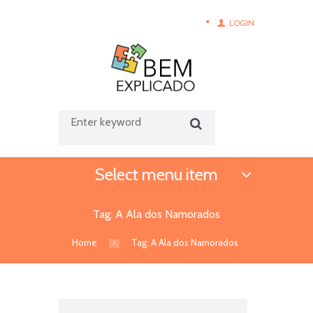
LOGIN
Select menu item
Tag: A Ala dos Namorados
Home
Tag: A Ala dos Namorados