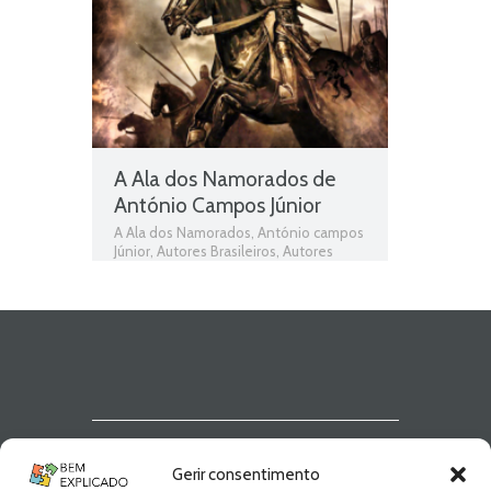
A Ala dos Namorados de
António Campos Júnior
A Ala dos Namorados
,
António campos
Júnior
,
Autores Brasileiros
,
Autores
Portugueses
,
Livros
,
Livros grátis
,
Livros
para download
,
Livros pdf
,
livros PNL
,
Livros Portugueses
,
Obras
,
Obras
Brasileiras
,
Obras de domínio público
,
Obras Portuguesas
,
Plano Nacional da
Leitura
Newsletter Bem
Gerir consentimento