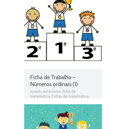
Ficha de Trabalho –
Números ordinais (1)
estudo autónomo
,
ficha de
matemática
,
Fichas de matemática
,
Fichas de Trabalho
,
fichas para estudar
,
fichas para imprimir
,
Números Ordinais
,
Teste de Matemática
,
Testes
,
testes
de avaliação
,
Testes de Matemática
,
testes diagnósticos