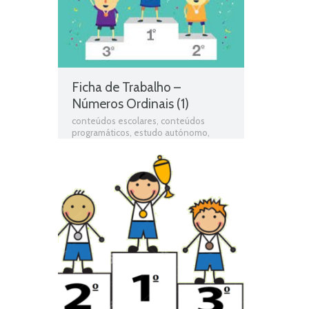
Ficha de Trabalho –
Números Ordinais (1)
conteúdos escolares
,
conteúdos
programáticos
,
estudo autónomo
,
exercícios online
,
Ficha de avaliação
,
ficha de matemática
,
Ficha de
Trabalho
,
Ficha de Trabalho 2º Ano
Matemática
,
Ficha Informativa 2º Ano
Matemática
,
Fichas de matemática
,
Fichas de Trabalho
,
fichas online
,
fichas
para estudar
,
fichas para imprimir
,
Matemática
,
Matemática programa
,
matéria de matemática 2º ano
,
Números Ordinais
,
programa de
matemática 2º ano
,
resumos das
matérias
,
Teste de Avaliação
,
Teste de
Matemática
,
Teste Diagnóstico 2º Ano
Matemática
,
Testes
,
Testes de
Matemática