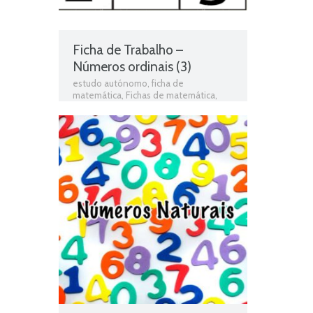
Ficha de Trabalho –
Números ordinais (3)
estudo autónomo
,
ficha de
matemática
,
Fichas de matemática
,
Fichas de Trabalho
,
fichas para estudar
,
fichas para imprimir
,
Números Ordinais
,
Teste de Matemática
,
Testes
,
testes
de avaliação
,
Testes de Matemática
,
testes diagnósticos