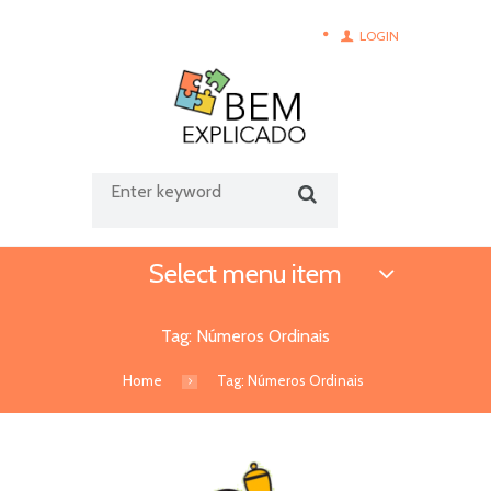
LOGIN
Select menu item
Tag: Números Ordinais
Home
Tag: Números Ordinais