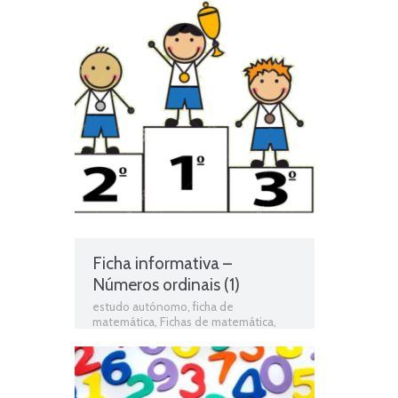
Ficha informativa –
Números ordinais (1)
estudo autónomo
,
ficha de
matemática
,
Fichas de matemática
,
Fichas de Trabalho
,
fichas para estudar
,
fichas para imprimir
,
Números Ordinais