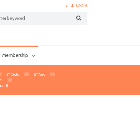
LOGIN
Membership
2º Ciclo
6º Ano
al
a (1)