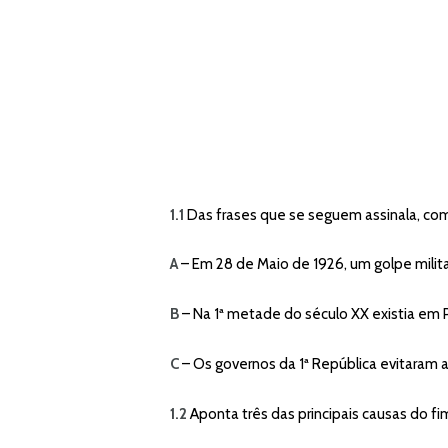
1.1
Das frases que se seguem assinala, com
A
– Em 28 de Maio de 1926, um golpe militar
B
– Na 1ª metade do século XX existia em 
C
– Os governos da 1ª República evitaram a 
1.2
Aponta três das principais causas do fim