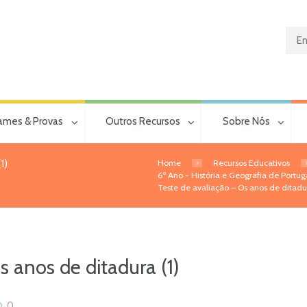
ames & Provas
Outros Recursos
Sobre Nós
Home
Recursos Educativos
1)
6º Ano - História e Geografia de Portug
Teste de avaliação – Os anos de ditadur
s anos de ditadura (1)
0