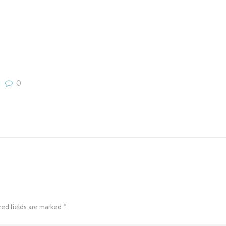
Next 
Números
0
red fields are marked *