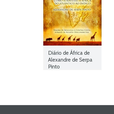
Diário de África de
Alexandre de Serpa
Pinto
Alexandre de Serpa Pinto
,
Autores Brasileiros
,
Autores
Portugueses
,
Diário de
África
,
Livros
,
Livros grátis
,
Livros para download
,
Livros
pdf
,
livros PNL
,
Livros
Portugueses
,
Obras
,
Obras
Brasileiras
,
Obras de domínio
público
,
Obras Portuguesas
,