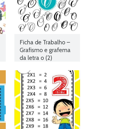
Ficha de Trabalho –
Grafismo e grafema
da letra o (2)
conteúdos escolares
,
conteúdos programáticos
,
exercícios online
,
Ficha de
avaliação
,
ficha de língua
portuguesa
,
Ficha de
português
,
Ficha de
Trabalho
,
Ficha de Trabalho
1º Ano Português
,
Ficha
,
Informativa 1º Ano Português
,
Fichas de Língua portuguesa
,
s
Fichas de Português
,
Fichas
de Trabalho
,
fichas online
,