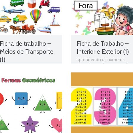
Ficha de trabalho –
Ficha de Trabalho –
Meios de Transporte
Interior e Exterior (1)
(1)
aprendendo os números
,
aprender a adição
,
aprender
Estudo do Meio
,
estudo do
a somar
,
Aprender a subtrair
,
meio programa
,
exercícios
Aprender os números
,
online
,
Ficha de avaliação
,
atividades de matemática
,
ficha de estudo do meio
,
atividades de matematica 1
Ficha de Trabalho
,
Ficha de
ano
,
atividades de
Trabalho 2º Ano Estudo do
matematica ensino
,
Meio
,
Fichas de estudo do
atividades matematica 1 ano
meio
,
fichas online
,
fichas
ensino fundamental imprimir
para estudar
,
Jogo 2º Ano
atividades matematica
Estudo do Meio
,
matéria de
educação infantil
,
conteúdo
estudo do meio 2º ano
,
1o ano ensino fundamental
,
Meios de Transporte
,
conteúdos escolares
,