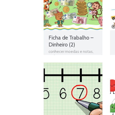
Ficha de Trabalho –
Dinheiro (2)
conhecer moedas e notas
,
Dinheiro
,
Euro
,
exercicios
matemática 2 ano
,
Ficha de
Trabalho 2º Ano Matemática
,
fichas para estudar